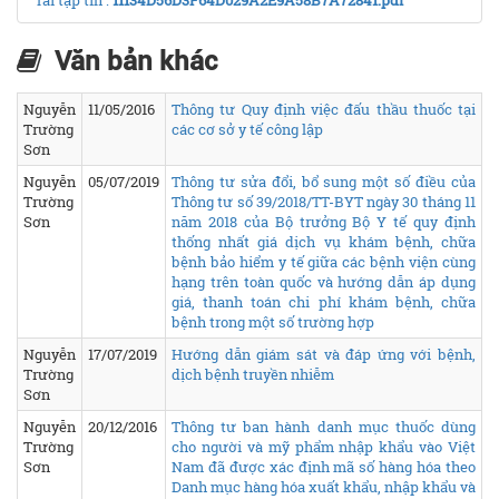
Tải tập tin :
11134D56D3F64D029A2E9A58B7A72841.pdf
Văn bản khác
Nguyễn
11/05/2016
Thông tư Quy định việc đấu thầu thuốc tại
Trường
các cơ sở y tế công lập
Sơn
Nguyễn
05/07/2019
Thông tư sửa đổi, bổ sung một số điều của
Trường
Thông tư số 39/2018/TT-BYT ngày 30 tháng 11
Sơn
năm 2018 của Bộ trưởng Bộ Y tế quy định
thống nhất giá dịch vụ khám bệnh, chữa
bệnh bảo hiểm y tế giữa các bệnh viện cùng
hạng trên toàn quốc và hướng dẫn áp dụng
giá, thanh toán chi phí khám bệnh, chữa
bệnh trong một số trường hợp
Nguyễn
17/07/2019
Hướng dẫn giám sát và đáp ứng với bệnh,
Trường
dịch bệnh truyền nhiễm
Sơn
Nguyễn
20/12/2016
Thông tư ban hành danh mục thuốc dùng
Trường
cho người và mỹ phẩm nhập khẩu vào Việt
Sơn
Nam đã được xác định mã số hàng hóa theo
Danh mục hàng hóa xuất khẩu, nhập khẩu và